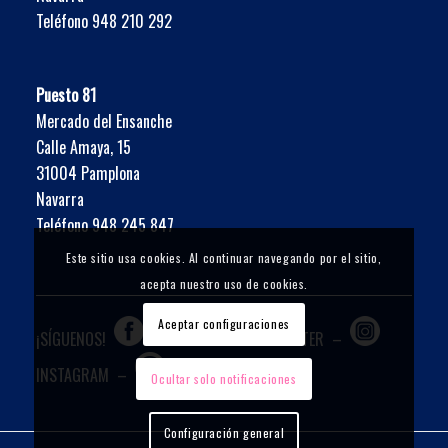
Teléfono 948 210 292
Puesto 81
Mercado del Ensanche
Calle Amaya, 15
31004 Pamplona
Navarra
Teléfono 948 245 847
Este sitio usa cookies. Al continuar navegando por el sitio,
acepta nuestro uso de cookies.
Aceptar configuraciones
¡SÍGUENOS!
FACEBOOK
–
TWITTER
–
INSTAGRAM
–
WHATSAPP
Ocultar solo notificaciones
Configuración general