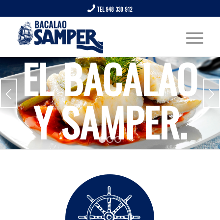
TEL 948 330 912
EL BACALAO
Y SAMPER.
UNA RECETA
1
2
3
DE